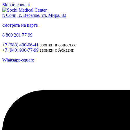
Skip to content
г. Сочи, с. Веселое, ул. Мира, 32
смотреть на карте
8 800 201 77 99
+7 (988) 400-06-41
звонки в соцсетях
+7 (940) 900-77-99
звонки с Абхазии
Whatsapp-square