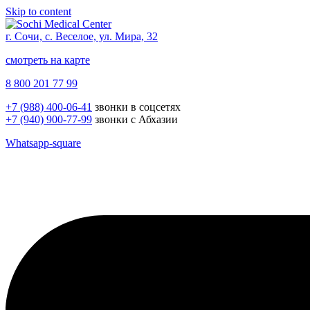
Skip to content
г. Сочи, с. Веселое, ул. Мира, 32
смотреть на карте
8 800 201 77 99
+7 (988) 400-06-41
звонки в соцсетях
+7 (940) 900-77-99
звонки с Абхазии
Whatsapp-square