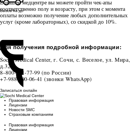
В нашем медцентре вы можете пройти чек-апы
соответственно полу и возрасту, при этом с момента
Вызов на дом
оплаты возможно получение любых дополнительных
услуг (кроме лабораторных), со скидкой до 10%.
Для получения подробной информации:
Sochi Medical Center, г. Сочи, с. Веселое, ул. Мира,
д.32
8–800-201-77-99
(по России)
+7-988-400-06-41
(звонки WhatsApp)
Записаться онлайн
Правовая информация
Лицензии
Новости SMC
Страховым компаниям
Правовая информация
Лицензии