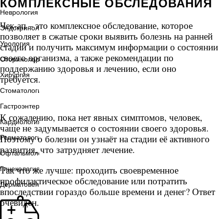
КОМПЛЕКСНЫЕ ОБСЛЕДОВАНИЯ
Неврология
Чек-ап – это комплексное обследование, которое
Эндокринология
позволяет в сжатые сроки выявить болезнь на ранней
Урология
стадии и получить максимум информации о состоянии
своего организма, а также рекомендации по
Оториноларингология
поддержанию здоровья и лечению, если оно
Хирургия
требуется.
Стоматология
Гастроэнтерология
К сожалению, пока нет явных симптомов, человек,
Кардиология
чаще не
задумывается о состоянии своего здоровья.
Поэтому о болезни он узнаёт на стадии её активного
Ревматология
развития, что затрудняет лечение.
Офтальмология
Так что же лучше: проходить своевременное
Гинекология
профилактическое обследование или потратить
Дерматовенерология
впоследствии гораздо больше времени и денег? Ответ
очевиден.