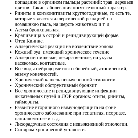
попадание в организм пыльцы растений: трав, деревьев,
цветов. Такие заболевания носят сезонный характер.
Риниты и конъюнктивиты круглогодичные, то есть те,
которые являются аллергической реакцией на
домашнюю пыль, на шерсть животных и т. д.
Астма бронхиальная.
Крапивница в острой и рецидивирующей форме.
Отек Квинке.
Аллергическая реакция на воздействие холода.
Кожный зуд, имеющий хроническое течение.
Аллергии пищевые, лекарственные, на укусы
насекомых, контактные.
Все виды нейродермитов: себорейный, атопический,
экзему конечностей.
Хронический кашель невыясненной этиологии.
Хронический обструктивный бронхит.
Все хронические и рецидивирующие инфекции
дыхательных путей и ЛОР-органов: отиты, риниты,
гаймориты.
Развитие вторичного иммунодефицита на фоне
хронического заболевания: при гепатитах, псориазе,
папилломатозе и т. д.
Лихорадочные состояния с невыясненной этиологии.
Синдром хронической усталости.