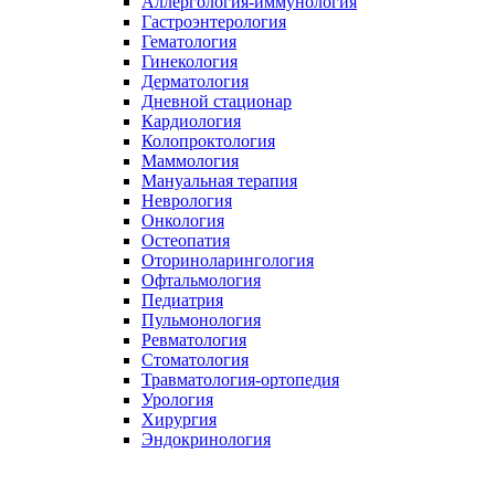
Аллергология-иммунология
Гастроэнтерология​
Гематология
Гинекология
Дерматология
Дневной стационар
Кардиология
Колопроктология
Маммология
Мануальная терапия
Неврология
Онкология
Остеопатия
Оториноларингология
Офтальмология
Педиатрия
Пульмонология
Ревматология
Стоматология
Травматология-ортопедия
Урология
Хирургия
Эндокринология