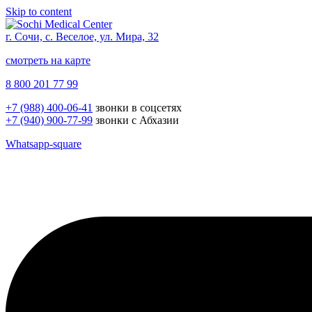
Skip to content
г. Сочи, с. Веселое, ул. Мира, 32
смотреть на карте
8 800 201 77 99
+7 (988) 400-06-41
звонки в соцсетях
+7 (940) 900-77-99
звонки с Абхазии
Whatsapp-square