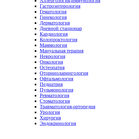
Аллергология-иммунология
Гастроэнтерология​
Гематология
Гинекология
Дерматология
Дневной стационар
Кардиология
Колопроктология
Маммология
Мануальная терапия
Неврология
Онкология
Остеопатия
Оториноларингология
Офтальмология
Педиатрия
Пульмонология
Ревматология
Стоматология
Травматология-ортопедия
Урология
Хирургия
Эндокринология